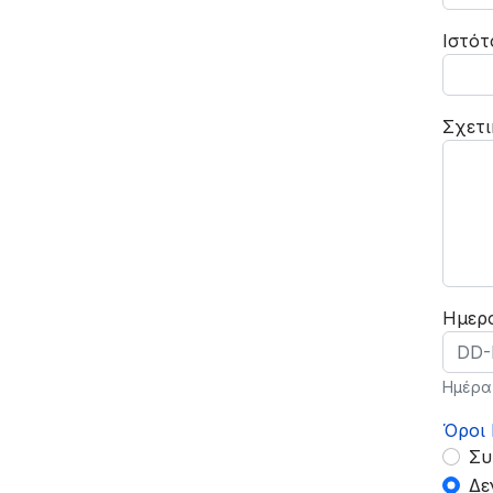
Ιστότ
Σχετι
Ημερο
Ημέρα-
Όροι
Συ
Όρο
Δε