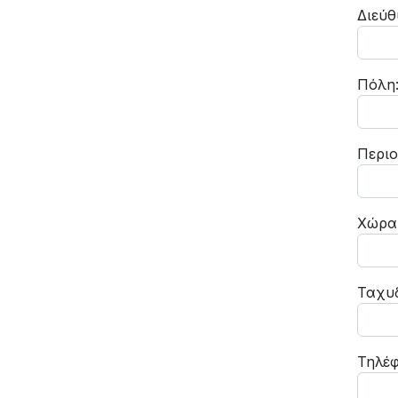
Διεύθ
Πόλη
Περι
Χώρα
Ταχυδ
Τηλέ