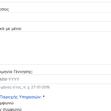
οπος
κά με μένα:
μηνία Γέννησης:
μήνας-έτος, π. χ. 27-01-2019.
 Παροχής Υπηρεσιών:
*
μφωνώ
ι Παροχής Υπηρεσιών:
ν συμφωνώ