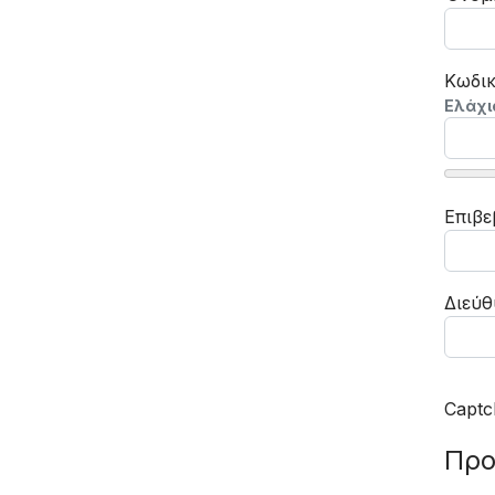
Κωδικ
Ελάχι
Επιβε
Διεύθ
Captc
Προ