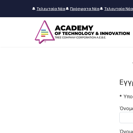
🔔
Τελευταία Νέα
🔔
Πρόσφατα Νέα
🔔
Τελευταία Νέα
Εγγ
*
Υπο
Όνομ
Όνομ