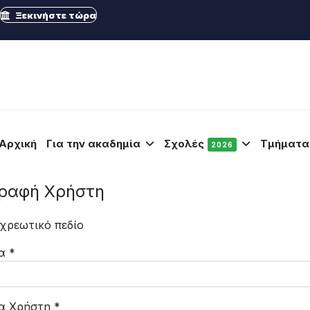
Ξεκινήστε τώρα
Αρχική
Για την ακαδημία
Σχολές
Τμήματα
2026
ραφή Χρήστη
χρεωτικό πεδίο
α
*
α Χρήστη
*