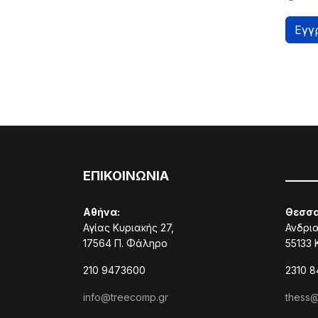
Εγγ
ΕΠΙΚΟΙΝΩΝΙΑ
_____
Αθήνα:
Θεσσα
Αγίας Κυριακής 27,
Ανδρι
17564 Π. Φάληρο
55133
210 9473600
2310 
info@treecomp.gr
thess@