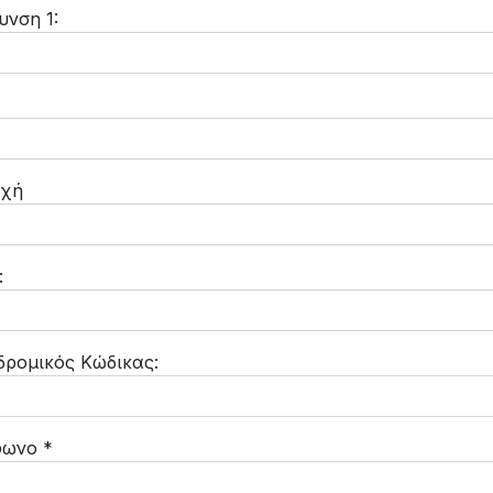
υνση 1:
:
οχή
:
ρομικός Κώδικας:
φωνο
*