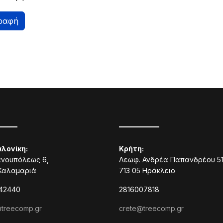
ραφή
____
_________
λονίκη:
Κρήτη:
ανουπόλεως 6,
Λεωφ. Ανδρέα Παπανδρέου 51
 Καλαμαριά
713 05 Ηράκλειο
842440
2816007818
treecomp.gr
crete@treecomp.gr